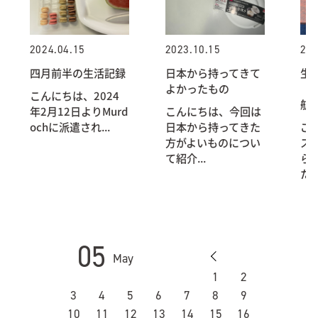
2024.04.15
2023.10.15
202
四月前半の生活記録
日本から持ってきて
生
よかったもの
（
こんにちは、2024
航
年2月12日よりMurd
こんにちは、今回は
ochに派遣され...
日本から持ってきた
ご
方がよいものについ
ス
て紹介...
ら
た。
05
May
1
2
3
4
5
6
7
8
9
10
11
12
13
14
15
16