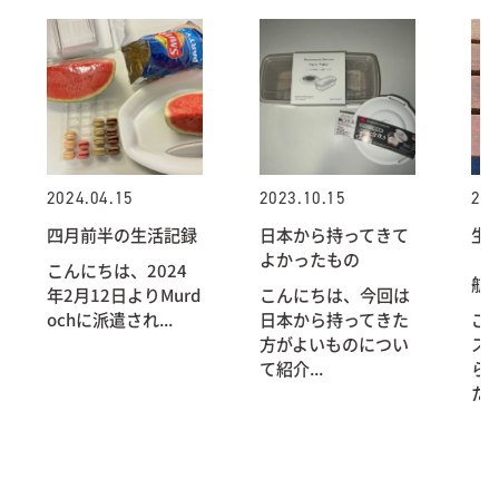
2024.04.15
2023.10.15
202
四月前半の生活記録
日本から持ってきて
生
よかったもの
（
こんにちは、2024
航
年2月12日よりMurd
こんにちは、今回は
ochに派遣され...
日本から持ってきた
ご
方がよいものについ
ス
て紹介...
ら
た。